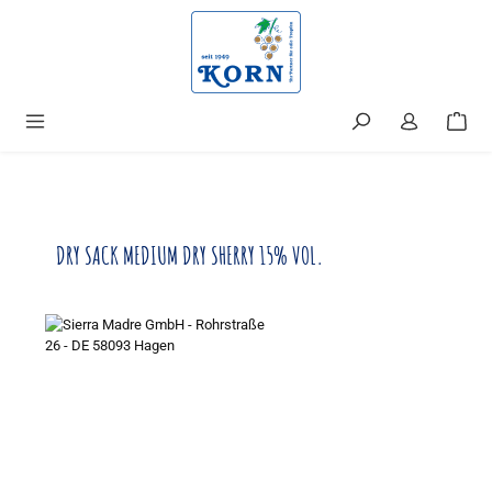
alt springen
DRY SACK MEDIUM DRY SHERRY 15% VOL.
Bildergalerie überspringen