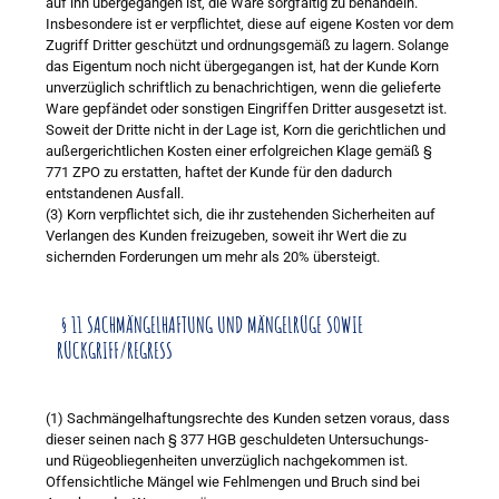
auf ihn übergegangen ist, die Ware sorgfältig zu behandeln.
Insbesondere ist er verpflichtet, diese auf eigene Kosten vor dem
Zugriff Dritter geschützt und ordnungsgemäß zu lagern. Solange
das Eigentum noch nicht übergegangen ist, hat der Kunde Korn
unverzüglich schriftlich zu benachrichtigen, wenn die gelieferte
Ware gepfändet oder sonstigen Eingriffen Dritter ausgesetzt ist.
Soweit der Dritte nicht in der Lage ist, Korn die gerichtlichen und
außergerichtlichen Kosten einer erfolgreichen Klage gemäß §
771 ZPO zu erstatten, haftet der Kunde für den dadurch
entstandenen Ausfall.
(3) Korn verpflichtet sich, die ihr zustehenden Sicherheiten auf
Verlangen des Kunden freizugeben, soweit ihr Wert die zu
sichernden Forderungen um mehr als 20% übersteigt.
§ 11 SACHMÄNGELHAFTUNG UND MÄNGELRÜGE SOWIE
RÜCKGRIFF/REGRESS
(1) Sachmängelhaftungsrechte des Kunden setzen voraus, dass
dieser seinen nach § 377 HGB geschuldeten Untersuchungs-
und Rügeobliegenheiten unverzüglich nachgekommen ist.
Offensichtliche Mängel wie Fehlmengen und Bruch sind bei