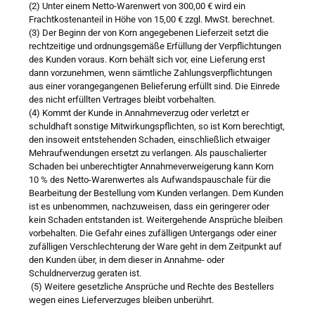
(2) Unter einem Netto-Warenwert von 300,00 € wird ein
Frachtkostenanteil in Höhe von 15,00 € zzgl. MwSt. berechnet.
(3) Der Beginn der von Korn angegebenen Lieferzeit setzt die
rechtzeitige und ordnungsgemäße Erfüllung der Verpflichtungen
des Kunden voraus. Korn behält sich vor, eine Lieferung erst
dann vorzunehmen, wenn sämtliche Zahlungsverpflichtungen
aus einer vorangegangenen Belieferung erfüllt sind. Die Einrede
des nicht erfüllten Vertrages bleibt vorbehalten.
(4) Kommt der Kunde in Annahmeverzug oder verletzt er
schuldhaft sonstige Mitwirkungspflichten, so ist Korn berechtigt,
den insoweit entstehenden Schaden, einschließlich etwaiger
Mehraufwendungen ersetzt zu verlangen. Als pauschalierter
Schaden bei unberechtigter Annahmeverweigerung kann Korn
10 % des Netto-Warenwertes als Aufwandspauschale für die
Bearbeitung der Bestellung vom Kunden verlangen. Dem Kunden
ist es unbenommen, nachzuweisen, dass ein geringerer oder
kein Schaden entstanden ist. Weitergehende Ansprüche bleiben
vorbehalten. Die Gefahr eines zufälligen Untergangs oder einer
zufälligen Verschlechterung der Ware geht in dem Zeitpunkt auf
den Kunden über, in dem dieser in Annahme- oder
Schuldnerverzug geraten ist.
(5) Weitere gesetzliche Ansprüche und Rechte des Bestellers
wegen eines Lieferverzuges bleiben unberührt.