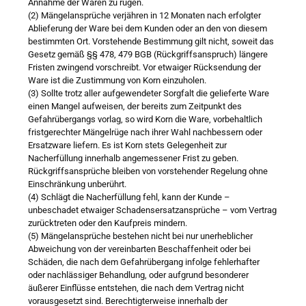
Annahme der Waren zu rügen.
(2) Mängelansprüche verjähren in 12 Monaten nach erfolgter
Ablieferung der Ware bei dem Kunden oder an den von diesem
bestimmten Ort. Vorstehende Bestimmung gilt nicht, soweit das
Gesetz gemäß §§ 478, 479 BGB (Rückgriffsanspruch) längere
Fristen zwingend vorschreibt. Vor etwaiger Rücksendung der
Ware ist die Zustimmung von Korn einzuholen.
(3) Sollte trotz aller aufgewendeter Sorgfalt die gelieferte Ware
einen Mangel aufweisen, der bereits zum Zeitpunkt des
Gefahrübergangs vorlag, so wird Korn die Ware, vorbehaltlich
fristgerechter Mängelrüge nach ihrer Wahl nachbessern oder
Ersatzware liefern. Es ist Korn stets Gelegenheit zur
Nacherfüllung innerhalb angemessener Frist zu geben.
Rückgriffsansprüche bleiben von vorstehender Regelung ohne
Einschränkung unberührt.
(4) Schlägt die Nacherfüllung fehl, kann der Kunde –
unbeschadet etwaiger Schadensersatzansprüche – vom Vertrag
zurücktreten oder den Kaufpreis mindern.
(5) Mängelansprüche bestehen nicht bei nur unerheblicher
Abweichung von der vereinbarten Beschaffenheit oder bei
Schäden, die nach dem Gefahrübergang infolge fehlerhafter
oder nachlässiger Behandlung, oder aufgrund besonderer
äußerer Einflüsse entstehen, die nach dem Vertrag nicht
vorausgesetzt sind. Berechtigterweise innerhalb der