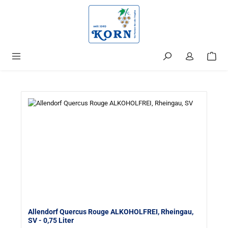
alt springen
Allendorf Quercus Rouge ALKOHOLFREI, Rheingau,
SV
- 0,75 Liter