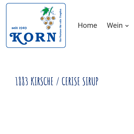
springen
Zur Hauptnavigation springen
Home
Wein
1883 KIRSCHE / CERISE SIRUP
Bildergalerie überspringen