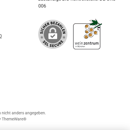
006
0
nicht anders angegeben.
y
ThemeWare®