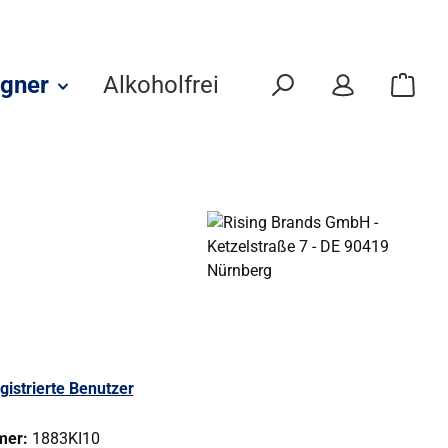
gner
Alkoholfrei
Eigenmarken
gistrierte Benutzer
mer:
1883KI10