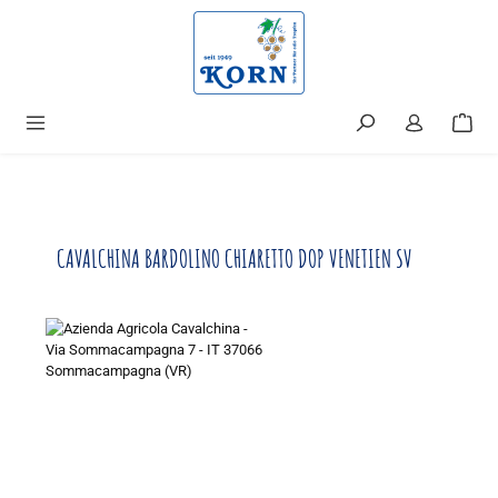
alt springen
CAVALCHINA BARDOLINO CHIARETTO DOP VENETIEN SV
Bildergalerie überspringen