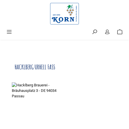
alt springen
HACKLBERG URHELL FASS
Bildergalerie überspringen