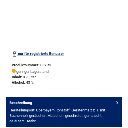
nur für registrierte Benutzer
Produktnummer:
SLYRS
geringer Lagerstand
Inhalt:
0.7 Liter
Alkohol:
43 %
Beschreibung
Herstellungsort: Oberbayern Rohstoff: Gerstenmalz z. T. mit
Buchenholz geräuchert Maischen: geschrotet, gemaischt,
geläutert…
Mehr