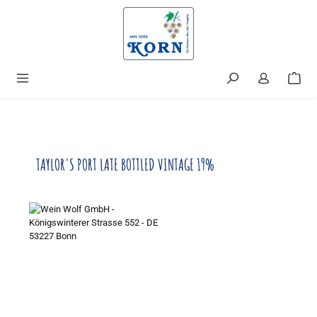
alt springen
TAYLOR'S PORT LATE BOTTLED VINTAGE 19%
Bildergalerie überspringen