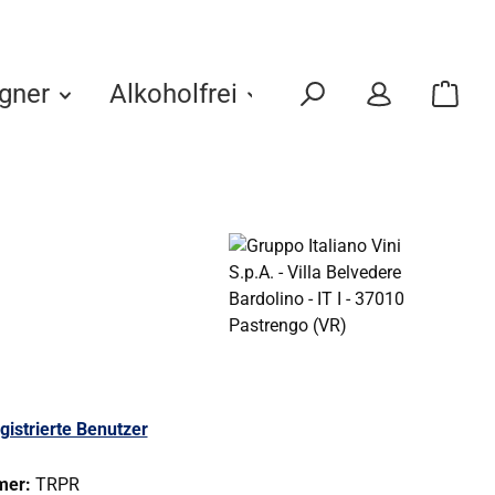
gner
Alkoholfrei
Eigenmarken
gistrierte Benutzer
mer:
TRPR