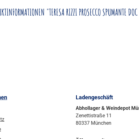
KTINFORMATIONEN "TERESA RIZZI PROSECCO SPUMANTE DOC
nen
Ladengeschäft
Abhollager & Weindepot M
Zenettistraße 11
tz
80337 München
e