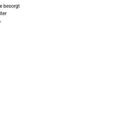
ie besorgt
iter
%